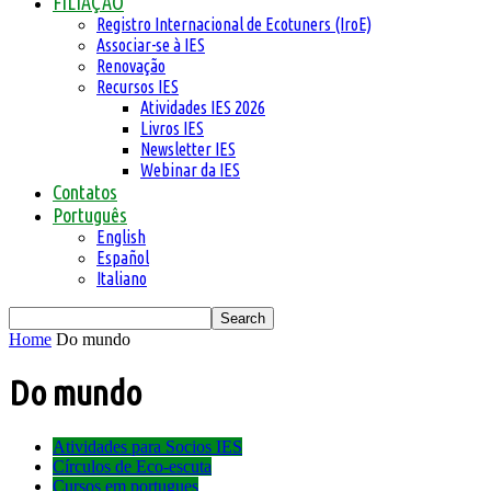
FILIAÇÃO
Registro Internacional de Ecotuners (IroE)
Associar-se à IES
Renovação
Recursos IES
Atividades IES 2026
Livros IES
Newsletter IES
Webinar da IES
Contatos
Português
English
Español
Italiano
Home
Do mundo
Do mundo
Atividades para Socios IES
Círculos de Eco-escuta
Cursos em portugues