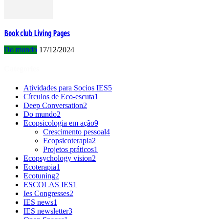
Book club Living Pages
Do mundo
17/12/2024
Categories
Atividades para Socios IES
5
Círculos de Eco-escuta
1
Deep Conversation
2
Do mundo
2
Ecopsicologia em ação
9
Crescimento pessoal
4
Ecopsicoterapia
2
Projetos práticos
1
Ecopsychology vision
2
Ecoterapia
1
Ecotuning
2
ESCOLAS IES
1
Ies Congresses
2
IES news
1
IES newsletter
3