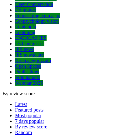
Deep Conversation
Do mundo
Ecopsicologia em ação
Ecopsychology vision
Ecoterapia
Ecotuning
ESCOLAS IES
Ies Congresses
IES news
IES newsletter
Non categorizzato
Open Spaces
Publications
Voluntariado
Webinar 2025
By review score
Latest
Featured posts
Most popular
7 days popular
By review score
Random