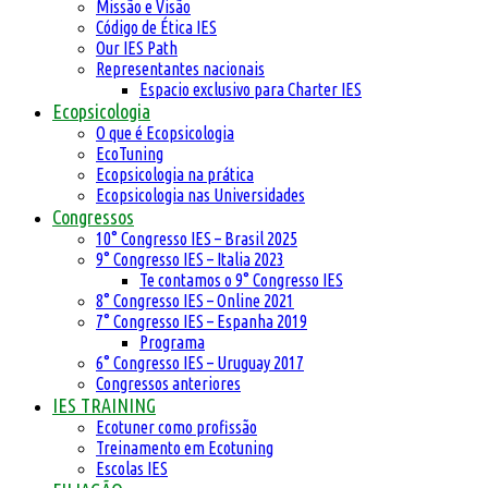
Missão e Visão
Código de Ética IES
Our IES Path
Representantes nacionais
Espacio exclusivo para Charter IES
Ecopsicologia
O que é Ecopsicologia
EcoTuning
Ecopsicologia na prática
Ecopsicologia nas Universidades
Congressos
10° Congresso IES – Brasil 2025
9° Congresso IES – Italia 2023
Te contamos o 9° Congresso IES
8° Congresso IES – Online 2021
7° Congresso IES – Espanha 2019
Programa
6° Congresso IES – Uruguay 2017
Congressos anteriores
IES TRAINING
Ecotuner como profissão
Treinamento em Ecotuning
Escolas IES