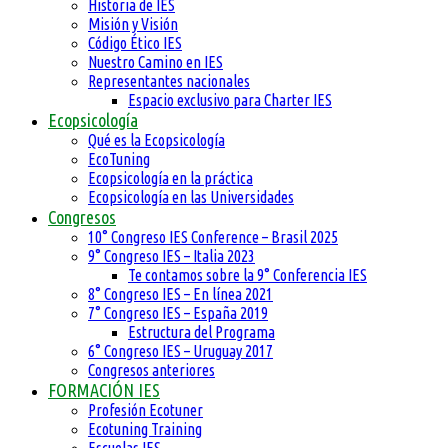
Historia de IES
Misión y Visión
Código Ético IES
Nuestro Camino en IES
Representantes nacionales
Espacio exclusivo para Charter IES
Ecopsicología
Qué es la Ecopsicología
EcoTuning
Ecopsicología en la práctica
Ecopsicología en las Universidades
Congresos
10° Congreso IES Conference – Brasil 2025
9° Congreso IES – Italia 2023
Te contamos sobre la 9° Conferencia IES
8° Congreso IES – En línea 2021
7° Congreso IES – España 2019
Estructura del Programa
6° Congreso IES – Uruguay 2017
Congresos anteriores
FORMACIÓN IES
Profesión Ecotuner
Ecotuning Training