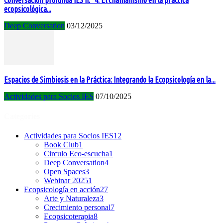
Conversación profunda IES n.° 4: El chamanismo en la práctica
ecopsicológica...
Deep Conversation
03/12/2025
Espacios de Simbiosis en la Práctica: Integrando la Ecopsicología en la...
Actividades para Socios IES
07/10/2025
Categories
Actividades para Socios IES
12
Book Club
1
Circulo Eco-escucha
1
Deep Conversation
4
Open Spaces
3
Webinar 2025
1
Ecopsicología en acción
27
Arte y Naturaleza
3
Crecimiento personal
7
Ecopsicoterapia
8