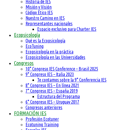
Historia de IES
Misión y Visión
Código Ético IES
Nuestro Camino en IES
Representantes nacionales
Espacio exclusivo para Charter IES
Ecopsicología
Qué es la Ecopsicología
EcoTuning
Ecopsicología en la práctica
Ecopsicología en las Universidades
Congresos
10° Congreso IES Conference – Brasil 2025
9° Congreso IES – Italia 2023
Te contamos sobre la 9° Conferencia IES
8° Congreso IES – En línea 2021
7° Congreso IES – España 2019
Estructura del Programa
6° Congreso IES – Uruguay 2017
Congresos anteriores
FORMACIÓN IES
Profesión Ecotuner
Ecotuning Training