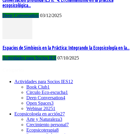
Conversación profunda IES n.° 4: El chamanismo en la práctica
ecopsicológica...
Deep Conversation
03/12/2025
Espacios de Simbiosis en la Práctica: Integrando la Ecopsicología en la...
Actividades para Socios IES
07/10/2025
Categories
Actividades para Socios IES
12
Book Club
1
Circulo Eco-escucha
1
Deep Conversation
4
Open Spaces
3
Webinar 2025
1
Ecopsicología en acción
27
Arte y Naturaleza
3
Crecimiento personal
7
Ecopsicoterapia
8