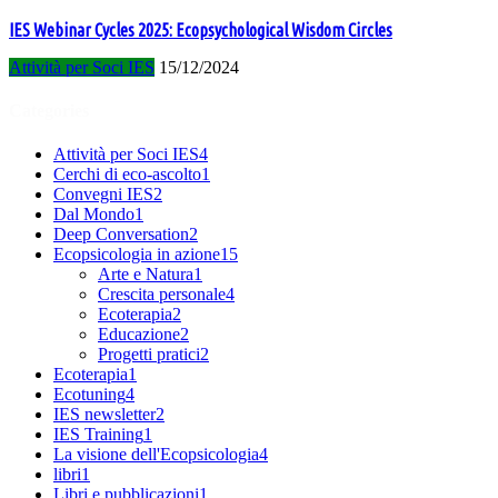
IES Webinar Cycles 2025: Ecopsychological Wisdom Circles
Attività per Soci IES
15/12/2024
Categories
Attività per Soci IES
4
Cerchi di eco-ascolto
1
Convegni IES
2
Dal Mondo
1
Deep Conversation
2
Ecopsicologia in azione
15
Arte e Natura
1
Crescita personale
4
Ecoterapia
2
Educazione
2
Progetti pratici
2
Ecoterapia
1
Ecotuning
4
IES newsletter
2
IES Training
1
La visione dell'Ecopsicologia
4
libri
1
Libri e pubblicazioni
1