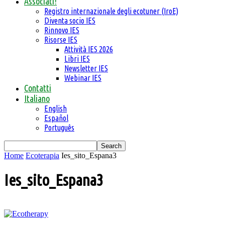
Associati!
Registro internazionale degli ecotuner (IroE)
Diventa socio IES
Rinnovo IES
Risorse IES
Attività IES 2026
Libri IES
Newsletter IES
Webinar IES
Contatti
Italiano
English
Español
Português
Home
Ecoterapia
Ies_sito_Espana3
Ies_sito_Espana3