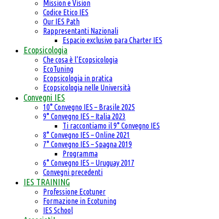
Mission e Vision
Codice Etico IES
Our IES Path
Rappresentanti Nazionali
Espacio exclusivo para Charter IES
Ecopsicologia
Che cosa è l’Ecopsicologia
EcoTuning
Ecopsicologia in pratica
Ecopsicologia nelle Università
Convegni IES
10° Convegno IES – Brasile 2025
9° Convegno IES – Italia 2023
Ti raccontiamo il 9° Convegno IES
8° Convegno IES – Online 2021
7° Convegno IES – Spagna 2019
Programma
6° Convegno IES – Uruguay 2017
Convegni precedenti
IES TRAINING
Professione Ecotuner
Formazione in Ecotuning
IES School